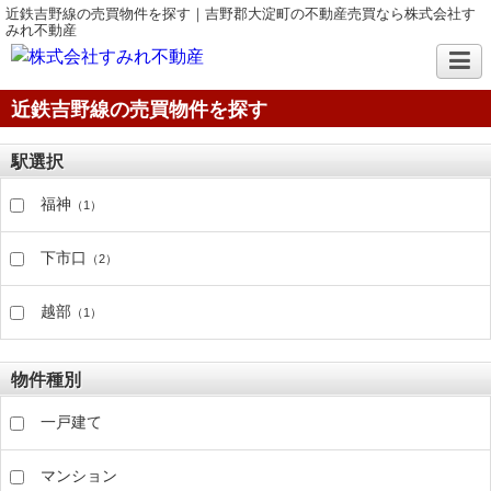
近鉄吉野線の売買物件を探す｜吉野郡大淀町の不動産売買なら株式会社す
みれ不動産
近鉄吉野線の売買物件を探す
駅選択
福神
（1）
下市口
（2）
越部
（1）
物件種別
一戸建て
マンション