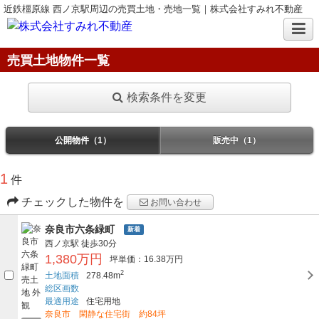
近鉄橿原線 西ノ京駅周辺の売買土地・売地一覧｜株式会社すみれ不動産
売買土地物件一覧
検索条件を変更
公開物件（1）
販売中（1）
1
件
チェックした物件を
お問い合わせ
奈良市六条緑町
新着
西ノ京駅
徒歩30分
1,380万円
坪単価：16.38万円
2
土地面積
278.48m
総区画数
最適用途
住宅用地
奈良市 閑静な住宅街 約84坪