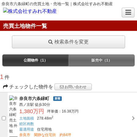
奈良市六条緑町の売買土地・売地一覧｜株式会社すみれ不動産
売買土地物件一覧
検索条件を変更
公開物件（1）
販売中（1）
1
件
チェックした物件を
お問い合わせ
奈良市六条緑町
新着
西ノ京駅
徒歩30分
1,380万円
坪単価：16.38万円
2
土地面積
278.48m
総区画数
最適用途
住宅用地
奈良市 閑静な住宅街 約84坪