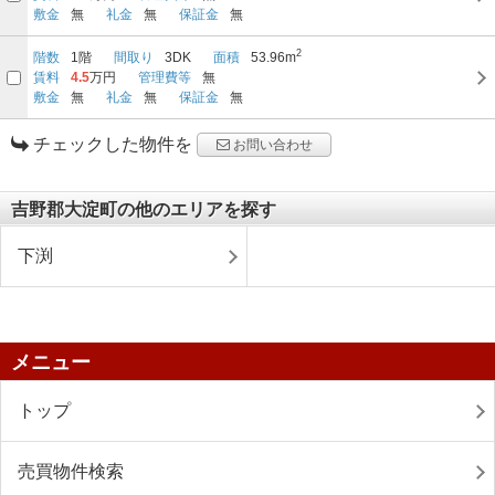
敷金
無
礼金
無
保証金
無
2
階数
1階
間取り
3DK
面積
53.96m
賃料
4.5
万円
管理費等
無
敷金
無
礼金
無
保証金
無
チェックした物件を
お問い合わせ
吉野郡大淀町の他のエリアを探す
下渕
メニュー
トップ
売買物件検索