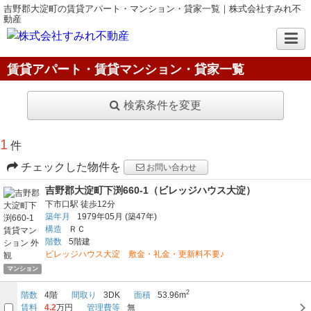
吉野郡大淀町の賃貸アパート・マンション・貸家一覧｜株式会社すみれ不
動産
賃貸アパート・賃貸マンション・貸家一覧
検索条件を変更
1
件
チェックした物件を
お問い合わせ
吉野郡大淀町下渕660-1（ビレッジハウス大淀）
下市口駅
徒歩12分
築年月
1979年05月
(築47年)
構造
ＲＣ
階数
5階建
ビレッジハウス大淀 敷金・礼金・更新料不要♪
マンション
2
階数
4階
間取り
3DK
面積
53.96m
賃料
4.2
万円
管理費等
無