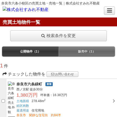
奈良市六条小校区の売買土地・売地一覧｜株式会社すみれ不動産
売買土地物件一覧
検索条件を変更
公開物件（1）
販売中（1）
1
件
チェックした物件を
お問い合わせ
奈良市六条緑町
新着
西ノ京駅
徒歩30分
1,380万円
坪単価：16.38万円
2
土地面積
278.48m
総区画数
最適用途
住宅用地
奈良市 閑静な住宅街 約84坪